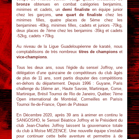
bronze
obtenues en combat catégories benjamins,
minimes et cadets, un
demi finaliste
en équipe junior
chez les garçons,
une quart de finaliste
chez les
minimes filles, quatre places de 5ème chez les
benjamines -40kg, minimes filles, cadets et juniors -70kg,
deux places de 7ème chez les benjamins -35kg et cadets
-52kg, cadets +70kg.
Au niveau de la Ligue Guadeloupéenne de karaté, nous
comptabilisons de très nombreux
titres de champions
et
vice-champions
.
Tous les deux ans, sous l'égide du senseï Joffroy, une
délégation d’une quinzaine de compétiteurs du club âgés
de plus de 11 ans, sont partis disputer des compétitions
en-dehors du département. Depuis 1996 : Guyane, Paris
challenge du 16ème arr., Haute Savoie, Martinique, Corse,
Martinique, Brésil Tournoi de Rio de Janeiro, Québec 7ème
Open international de Montréal, Cormeilles en Parisis
Tournoi Ile-de-France, Open de Puteaux
En Décembre 2020, après 39 ans à animer en continu le
SANGOSHO, le Senseï Béatrice Joffroy et le Président du
club Jean-Charles Joffroy laissent la gouvernance totale
du club à Moïse MEZENCE. Une nouvelle équipe s'installe
pour continuer cette belle aventure et permettre à de