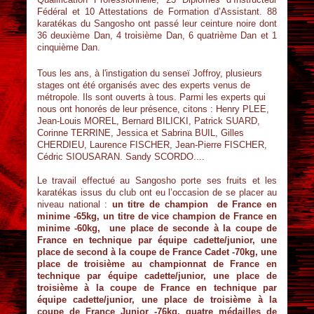
Fédéral et 10 Attestations de Formation d’Assistant. 88
karatékas du Sangosho ont passé leur ceinture noire dont
36 deuxième Dan, 4 troisième Dan, 6 quatrième Dan et 1
cinquième Dan.
Tous les ans, à l'instigation du senseï Joffroy, plusieurs
stages ont été organisés avec des experts venus de
métropole. Ils sont ouverts à tous. Parmi les experts qui
nous ont honorés de leur présence, citons : Henry PLEE,
Jean-Louis MOREL, Bernard BILICKI, Patrick SUARD,
Corinne TERRINE, Jessica et Sabrina BUIL, Gilles
CHERDIEU, Laurence FISCHER, Jean-Pierre FISCHER,
Cédric SIOUSARAN. Sandy SCORDO....
Le travail effectué au Sangosho porte ses fruits et les
karatékas issus du club ont eu l’occasion de se placer au
niveau national :
un titre de champion de France en
minime -65kg, un titre de vice champion de France en
minime -60kg, une place de seconde à la coupe de
France en technique par équipe cadette/junior, une
place de second à la coupe de France Cadet -70kg, une
place de troisième au championnat de France en
technique par équipe cadette/junior, une place de
troisième à la coupe de France en technique par
équipe cadette/junior, une place de troisième à la
coupe de France Junior -76kg, quatre médailles de