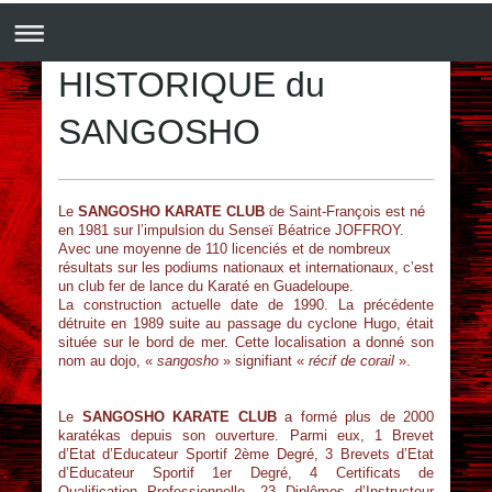
HISTORIQUE du
SANGOSHO
Le
SANGOSHO KARATE CLUB
de Saint-François est né
en 1981 sur l’impulsion du Senseï Béatrice JOFFROY.
Avec une moyenne de 110 licenciés et de nombreux
résultats sur les podiums nationaux et internationaux, c’est
un club fer de lance du Karaté en Guadeloupe.
La construction actuelle date de 1990. La précédente
détruite en 1989 suite au passage du cyclone Hugo, était
située sur le bord de mer. Cette localisation a donné son
nom au dojo, «
sangosho
» signifiant «
récif de corail
».
Le
SANGOSHO KARATE CLUB
a formé plus de 2000
karatékas depuis son ouverture. Parmi eux, 1 Brevet
d’Etat d’Educateur Sportif 2ème Degré, 3 Brevets d’Etat
d’Educateur Sportif 1er Degré, 4 Certificats de
Qualification Professionnelle, 23 Diplômes d’Instructeur