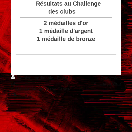
Résultats au Challenge
des clubs
2 médailles d'or
1 médaille d'argent
1 médaille de bronze
Version imprimable
|
Plan du
Connexion
site
Affichage Web
© Association Sangosho Karaté
Club